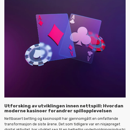
Utforsking av utviklingen innen nettspill: Hvordan
moderne kasinoer forandrer spillopplevelsen
Nettbasert betting og kasinospill har gjennomgått en omfattende
transformasjon de siste årene. Det som tidligere var en nisjepreget
digital aktivitet, har utviklet seg til en helhetlig underholdningsindustri